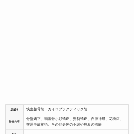
快生整骨院・カイロプラクティック院
店舗名
骨盤矯正、頭蓋骨小顔矯正、姿勢矯正、自律神経、花粉症、
診療内容
交通事故施術、その他身体の不調や痛みの治療