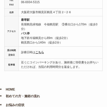
TEL
06-6934-5315
FAX
大阪府大阪市鶴見区鶴見４丁目２−２６
住所
最寄駅
長堀鶴見緑地線
今福鶴見駅
③番出口から170m （徒歩3
分）
アクセス
バス停
地下鉄今福鶴見から89m （徒歩2分）
鶴見西口から140m （徒歩2分）
受付時間
診療日時は
こちら
定休日
近くにコインパーキングがあり、施術後に領収書をお持ちい
駐車場
ただければ、当院の利用時間分を返金します。
HOME
初めての方・施術の流れ
お悩みの症状