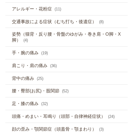
アレルギー・花粉症
(11)
交通事故による症状（むち打ち・後遺症）
(8)
姿勢（猫背・反り腰・骨盤のゆがみ・巻き肩・O脚・X
脚）
(4)
手・腕の痛み
(19)
肩こり・肩の痛み
(36)
背中の痛み
(25)
腰・臀部(お尻)・股関節
(52)
足・膝の痛み
(32)
頭痛・めまい・耳鳴り（頭部・自律神経症状）
(24)
顔の歪み・顎関節症（頭蓋骨・顎まわり）
(3)