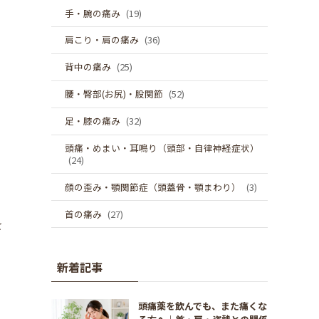
手・腕の痛み
(19)
肩こり・肩の痛み
(36)
背中の痛み
(25)
腰・臀部(お尻)・股関節
(52)
足・膝の痛み
(32)
頭痛・めまい・耳鳴り（頭部・自律神経症状）
(24)
顔の歪み・顎関節症（頭蓋骨・顎まわり）
(3)
首の痛み
(27)
を
新着記事
頭痛薬を飲んでも、また痛くな